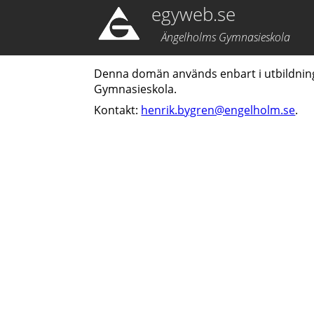
egyweb.se
Ängelholms Gymnasieskola
Denna domän används enbart i utbildnin
Gymnasieskola.
Kontakt:
henrik.bygren@engelholm.se
.